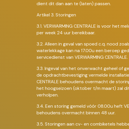
dient dit dan aan te (laten) passen.
Artikel 3. Storingen
3.1. VERWARMING CENTRALE is voor het mel
per week 24 uur bereikbaar.
3.2. Alleen in geval van spoed c.q. nood zoa
waterlekkage kan na 17.00u een beroep ge
servicedienst van VERWARMING CENTRALE.
3.3. Ingeval van het onverwacht geheel of ged
de opdrachtbevestiging vermelde installat
CENTRALE behoudens overmacht de storing 
het hoogseizoen (oktober t/m maart) zal di
verholpen.
3.4. Een storing gemeld vóór 08.00u hef
behoudens overmacht binnen 48 uur.
3.5. Storingen aan cv- en combiketels hebb