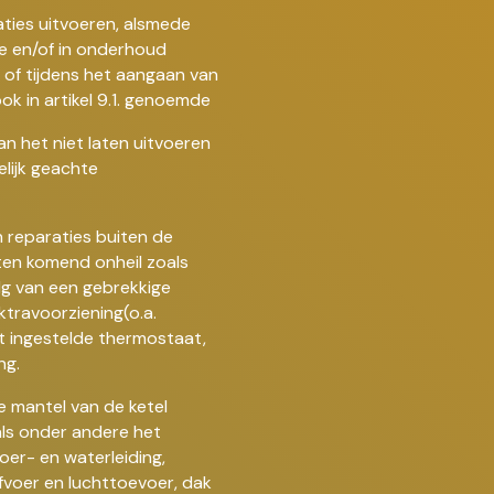
aties uitvoeren, alsmede
ce en/of in onderhoud
 of tijdens het aangaan van
k in artikel 9.1. genoemde
an het niet laten uitvoeren
ijk geachte
n reparaties buiten de
iten komend onheil zoals
lg van een gebrekkige
ktravoorziening(o.a.
t ingestelde thermostaat,
ng.
e mantel van de ketel
ls onder andere het
oer- en waterleiding,
fvoer en luchttoevoer, dak