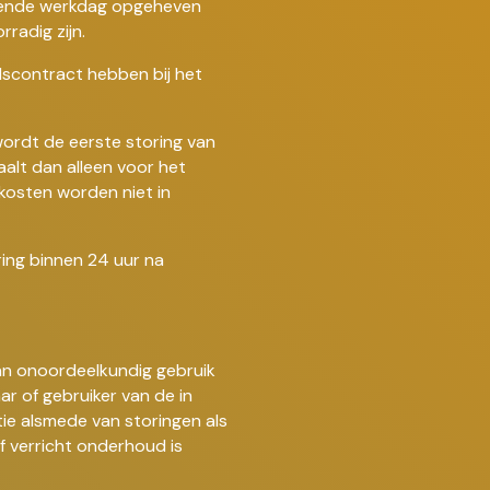
gende werkdag opgeheven
radig zijn.
dscontract hebben bij het
 wordt de eerste storing van
aalt dan alleen voor het
jkosten worden niet in
ring binnen 24 uur na
van onoordeelkundig gebruik
r of gebruiker van de in
tie alsmede van storingen als
f verricht onderhoud is