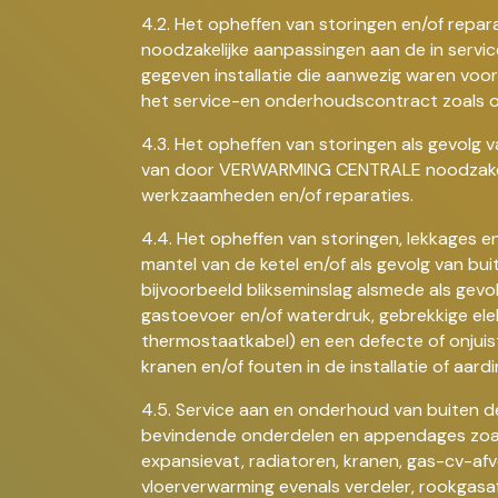
4.2. Het opheffen van storingen en/of repar
noodzakelijke aanpassingen aan de in servi
gegeven installatie die aanwezig waren voor
het service-en onderhoudscontract zoals oo
4.3. Het opheffen van storingen als gevolg v
van door VERWARMING CENTRALE noodzakel
werkzaamheden en/of reparaties.
4.4. Het opheffen van storingen, lekkages e
mantel van de ketel en/of als gevolg van bu
bijvoorbeeld blikseminslag alsmede als gevo
gastoevoer en/of waterdruk, gebrekkige ele
thermostaatkabel) en een defecte of onjuis
kranen en/of fouten in de installatie of aardi
4.5. Service aan en onderhoud van buiten d
bevindende onderdelen en appendages zoa
expansievat, radiatoren, kranen, gas-cv-afv
vloerverwarming evenals verdeler, rookgasa